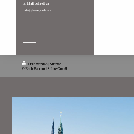
E-Mail schreiben
info@baar-gmbh.de
Druckversion
|
Sitemap
© Erich Baar und Söhne GmbH