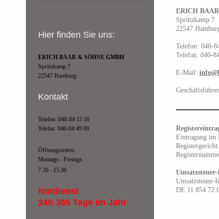
ERICH BAA
Sprützkamp 7
22547 Hambur
Hier finden Sie uns:
Telefon: 040-8
Telefax: 040-8
ERICH BAAR & SÖHNE GMBH
Sprützkamp 7
E-Mail:
info@
22547 Hamburg
Geschäftsführe
Kontakt
Telefon: 040-84 15 10
Registereintra
Telefax: 040-84 49 09
Eintragung im 
Registergerich
Öffnungszeiten:
Registernumme
Montags - Freitags
7:30 - 15:30
Umsatzsteuer-
Umsatzsteuer-I
Notdienst
DE 11 854 72 
24h 365 Tage im Jahr