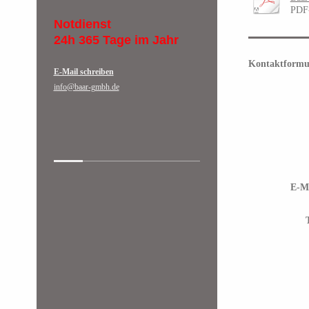
PDF
Notdienst
24h 365 Tage im Jahr
Kontaktformu
E-Mail schreiben
info@baar-gmbh.de
E-Ma