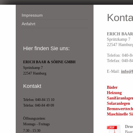
Konta
Impressum
Anfahrt
ERICH BAA
Sprützkamp 7
22547 Hambur
Hier finden Sie uns:
Telefon: 040-8
Telefax: 040-8
ERICH BAAR & SÖHNE GMBH
Sprützkamp 7
E-Mail:
info@
22547 Hamburg
Kontakt
Bäder
Heizung
Sanifäranlage
Telefon: 040-84 15 10
Solaranlegen
Telefax: 040-84 49 09
Brennwerttec
Maschinelle Si
Öffnungszeiten:
Montags - Freitags
Druc
7:30 - 15:30
Baar