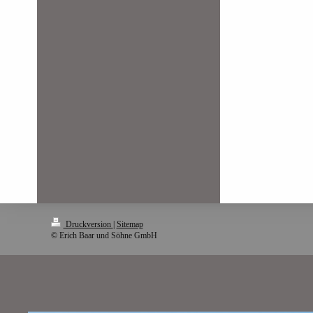
Druckversion
|
Sitemap
© Erich Baar und Söhne GmbH