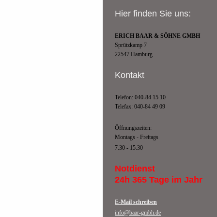
Hier finden Sie uns:
ERICH BAAR & SÖHNE GMBH
Sprützkamp 7
22547 Hamburg
Kontakt
Telefon: 040-84 15 10
Telefax: 040-84 49 09
Öffnungszeiten:
Montags - Freitags
7:30 - 15:30
Notdienst
24h 365 Tage im Jahr
E-Mail schreiben
info@baar-gmbh.de